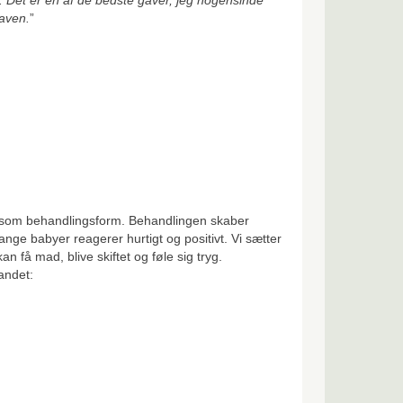
maven.
”
nsom behandlingsform. Behandlingen skaber
nge babyer reagerer hurtigt og positivt. Vi sætter
 kan få mad, blive skiftet og føle sig tryg.
 andet: