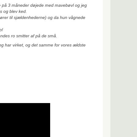
ge på 3 måneder døjede med mavebøvl og jeg
s og blev ked.
t hører til sjældenhederne) og da hun vågnede
p!
endes ro smitter af på de små.
ng har virket, og det samme for vores ældste