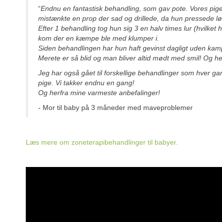
“
Endnu en fantastisk behandling, som gav pote. Vores pi
mistænkte en prop der sad og drillede, da hun pressede lø
Efter 1 behandling tog hun sig 3 en halv times lur (hvilke
kom der en kæmpe ble med klumper i.
Siden behandlingen har hun haft gevinst dagligt uden kam
Merete er så blid og man bliver altid mødt med smil! Og h
Jeg har også gået til forskellige behandlinger som hver ga
pige. Vi takker endnu en gang!
Og herfra mine varmeste anbefalinger!
- Mor til baby på 3 måneder med maveproblemer
Læs mere om zoneterapibehandlinger til babyer.