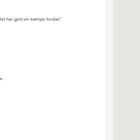
Det har gjort en kæmpe forskel.
”
se