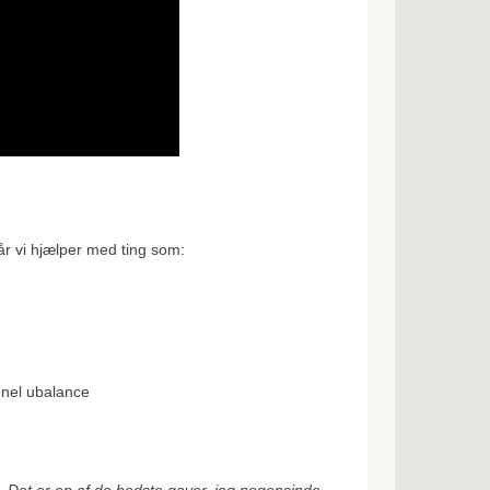
år vi hjælper med ting som:
onel ubalance
pi. Det er en af de bedste gaver, jeg nogensinde