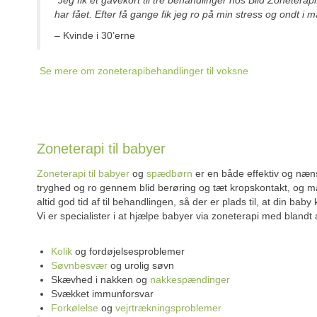
har fået. Efter få gange fik jeg ro på min stress og ondt i 
– Kvinde i 30’erne
Se mere om zoneterapibehandlinger til voksne
Zoneterapi til babyer
Zoneterapi til babyer
og
spædbørn
er en både effektiv og næ
tryghed og ro gennem blid berøring og tæt kropskontakt, og ma
altid god tid af til behandlingen, så der er plads til, at din baby
Vi er specialister i at hjælpe babyer via zoneterapi med blandt
Kolik
og fordøjelsesproblemer
Søvnbesvær
og urolig søvn
Skævhed i nakken og
nakkespændinger
Svækket immunforsvar
Forkølelse
og
vejrtrækningsproblemer