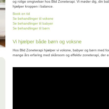
og rolige omgivelser hos Blid Zoneterapi. Vi møder dig, din ba
hjælper kroppen i balance.
Book en tid
Se behandlinger til voksne
Se behandlinger til babyer
Se behandlinger til børn
Vi hjælper både børn og voksne
Hos Blid Zoneterapi hjælper vi voksne, babyer og børn med fo
mange års erfaring med skånsom og effektiv zoneterapi, der er t