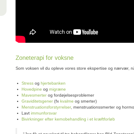
Zoneterapi for voksne
Som voksen vil du opleve vores store ekspertise og nærvær, n
Stress
og
hjertebanken
Hovedpine
og
migræne
Mavesmerter
og fordøjelsesproblemer
Graviditetsgener
(fx
kvalme
og smerter)
Menstruationsforstyrrelser
, menstruationssmerter og horm
Lavt
immunforsvar
Bivirkninger efter kemobehandling i et kræftforløb
“
Jeg fik et gavekort til tre behandlinger hos Blid Zonetera