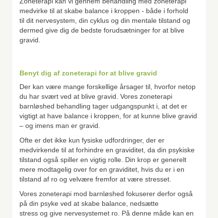
Zoneterapi kan vi gennem behandling med zoneterapi
medvirke til at skabe balance i kroppen - både i forhold
til dit nervesystem, din cyklus og din mentale tilstand og
dermed give dig de bedste forudsætninger for at blive
gravid.
Benyt dig af zoneterapi for at blive gravid
Der kan være mange forskellige årsager til, hvorfor netop
du har svært ved at blive gravid. Vores zoneterapi
barnløshed behandling tager udgangspunkt i, at det er
vigtigt at have balance i kroppen, for at kunne blive gravid
– og imens man er gravid.
Ofte er det ikke kun fysiske udfordringer, der er
medvirkende til at forhindre en graviditet, da din psykiske
tilstand også spiller en vigtig rolle. Din krop er generelt
mere modtagelig over for en graviditet, hvis du er i en
tilstand af ro og velvære fremfor at være stresset.
Vores zoneterapi mod barnløshed fokuserer derfor også
på din psyke ved at skabe balance, nedsætte
stress og give nervesystemet ro. På denne måde kan en