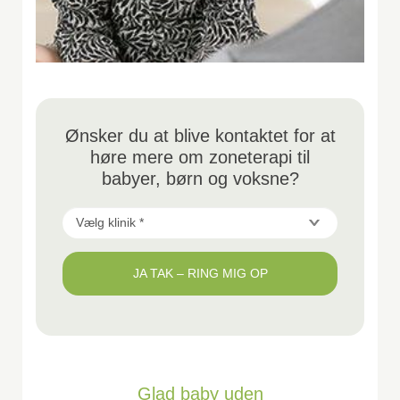
Ønsker du at blive kontaktet for at
høre mere om zoneterapi til
babyer, børn og voksne?
Vælg
klinik
JA TAK – RING MIG OP
*
*
Glad baby uden