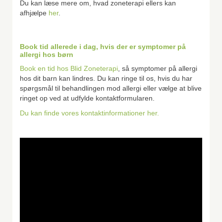
Du kan læse mere om, hvad zoneterapi ellers kan
afhjælpe
her
.
Book tid allerede i dag, hvis der er symptomer på
allergi hos børn
Book en tid hos Blid Zoneterapi
, så symptomer på allergi
hos dit barn kan lindres. Du kan ringe til os, hvis du har
spørgsmål til behandlingen mod allergi eller vælge at blive
ringet op ved at udfylde kontaktformularen.
Du kan finde vores kontaktinformationer her.