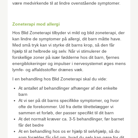
være medvirkende til at lindre ovenstående symptomer.
Zoneterapi mod allergi
Hos Blid Zoneterapi tilbyder vi mild og blid zoneterapi, der
kan lindre de symptomer på allergi, dit barn måtte have.
Med små tryk kan vi styrke dit barns krop, så den får
hjælp til at helbrede sig selv. Når vi stimulerer de
forskellige zoner på især fødderne hos dit barn, fjernes
energiblokeringer og impulser i nervesystemet øges mens
lymfe- og affaldsstoffer drænes væk.
I en behandling hos Blid Zoneterapi skal du vide:
At antallet af behandlinger afhænger af det enkelte
barn
At vi ser på dit barns specifikke symptomer, og hvor
ofte de forekommer. Ud fra dette tilrettelægger vi
sammen et forløb, der passer specifikt til dit barn
At det normalt kræver ca. 3-5 behandlinger, før barnet
får det bedre
At en behandling hos os er hjælp til selvhjælp, så du
som forælder får råd om, hvad du selv kan gøre for dit