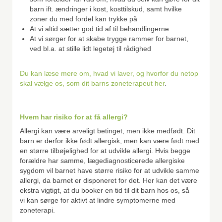
barn ift. ændringer i kost, kosttilskud, samt hvilke
zoner du med fordel kan trykke på
At vi altid sætter god tid af til behandlingerne
At vi sørger for at skabe trygge rammer for barnet,
ved bl.a. at stille lidt legetøj til rådighed
Du kan læse mere om, hvad vi laver, og hvorfor du netop
skal vælge os, som dit barns zoneterapeut her
.
Hvem har risiko for at få allergi?
Allergi kan være arveligt betinget, men ikke medfødt. Dit
barn er derfor ikke født allergisk, men kan være født med
en større tilbøjelighed for at udvikle allergi. Hvis begge
forældre har samme, lægediagnosticerede allergiske
sygdom vil barnet have større risiko for at udvikle samme
allergi, da barnet er disponeret for det. Her kan det være
ekstra vigtigt, at du booker en tid til dit barn hos os, så
vi kan sørge for aktivt at lindre symptomerne med
zoneterapi.