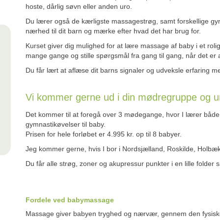
hoste, dårlig søvn eller anden uro.
Du lærer også de kærligste massagestrøg, samt forskellige gym
nærhed til dit barn og mærke efter hvad det har brug for.
Kurset giver dig mulighed for at lære massage af baby i et rol
mange gange og stille spørgsmål fra gang til gang, når det er
Du får lært at aflæse dit barns signaler og udveksle erfaring 
Vi kommer gerne ud i din mødregruppe og un
Det kommer til at foregå over 3 mødegange, hvor I lærer båd
gymnastikøvelser til baby.
Prisen for hele forløbet er 4.995 kr. op til 8 babyer.
Jeg kommer gerne, hvis I bor i Nordsjælland, Roskilde, Holbæ
Du får alle strøg, zoner og akupressur punkter i en lille folder 
Fordele ved babymassage
Massage giver babyen tryghed og nærvær, gennem den fysiske