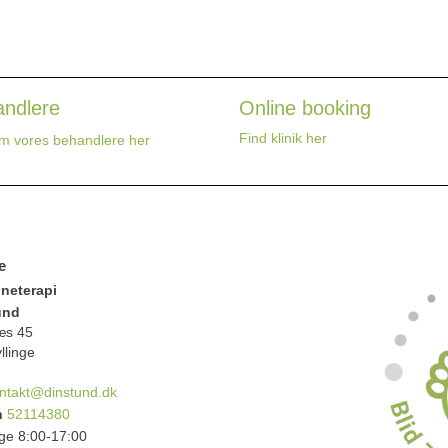
ndlere
Online booking
Find klinik her
m vores behandlere her
e
oneterapi
und
æs 45
llinge
ntakt@dinstund.dk
n
52114380
ge 8:00-17:00