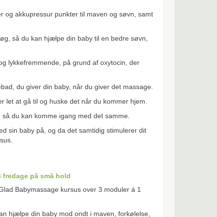
r og akkupressur punkter til maven og søvn, samt
g, så du kan hjælpe din baby til en bedre søvn,
og lykkefremmende, på grund af oxytocin, der
usebad, du giver din baby, når du giver det massage.
er let at gå til og huske det når du kommer hjem.
l dig, så du kan komme igang med det samme.
 sin baby på, og da det samtidig stimulerer dit
rsus.
3 fredage på små hold
 & Glad Babymassage kursus over 3 moduler á 1
an hjælpe din baby mod ondt i maven, forkølelse,