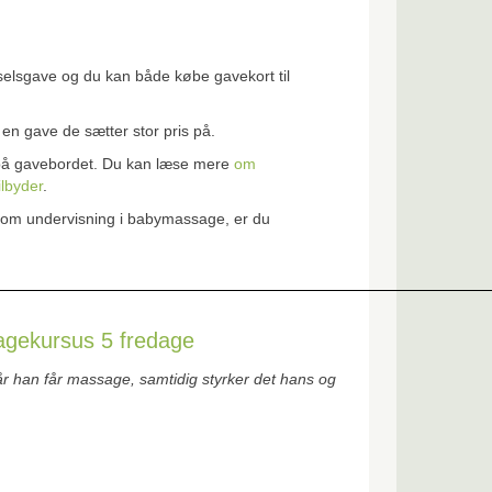
selsgave og du kan både købe gavekort til
en gave de sætter stor pris på.
ot på gavebordet. Du kan læse mere
om
ilbyder
.
ere om undervisning i babymassage, er du
agekursus 5 fredage
når han får massage, samtidig styrker det hans og