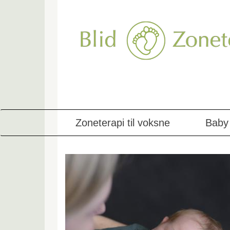
Skip
to
main
content
Zoneterapi til voksne
Baby