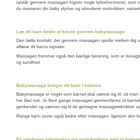
opstår gennem massagen frigiver nogle lykkehormoner, som vi
du masserer din baby styrker og stimulerer motorikken, sanse
Lær dit barn bedre at kende gennem babymassage
Den tætte kontakt, der gennem massagen opstår mellem dig og 
aflæse dit barns signaler.
Massagen fremmer også den kærlige berøring, som er livsvigtig 
og sundhed.
Babymassage bringer dit barn i balance
Babymassage er noget som barnet skal vænne sig til, så man ska
har fået nok. Jo flere gange massagen gennemføres vil barnet
genkender og vænner sig til de gentagne massageteknikker o
Mange børn sover også bedre efter massagen, ligesom den ber
Få yderligere information om mulighederne med et bab