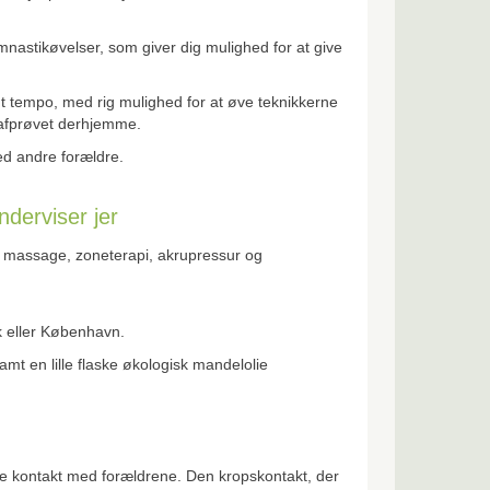
nastikøvelser, som giver dig mulighed for at give
igt tempo, med rig mulighed for at øve teknikkerne
 afprøvet derhjemme.
med andre forældre.
derviser jer
e massage, zoneterapi, akrupressur og
k eller København.
samt en lille flaske økologisk mandelolie
 kontakt med forældrene. Den kropskontakt, der