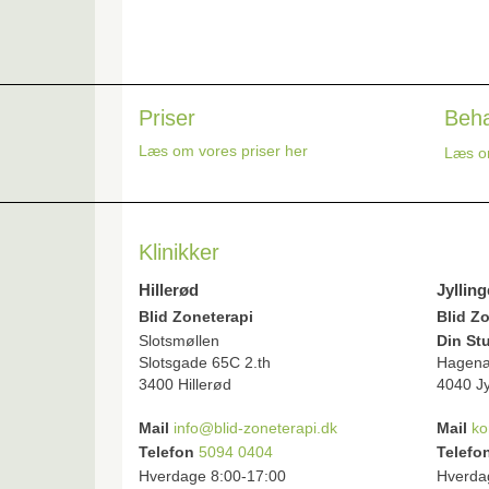
Telefon
Priser
Beha
Læs om vores priser her
Læs o
Klinikker
Hillerød
Jylling
Blid Zoneterapi
Blid Z
Slotsmøllen
Din St
Slotsgade 65C 2.th
Hagen
3400 Hillerød
4040 Jy
Mail
info@blid-zoneterapi.dk
Mail
ko
Telefon
5094 0404
Telefo
Hverdage 8:00-17:00
Hverda