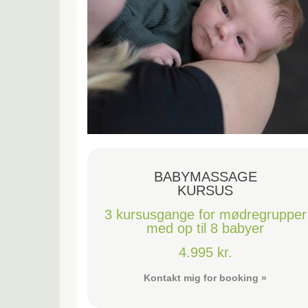
BABYMASSAGE
KURSUS
3 kursusgange for mødregrupper
med op til 8 babyer
4.995 kr.
Kontakt mig for booking »