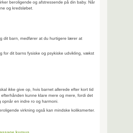
rker beroligende og afstressende på din baby. Når
rne og kredsløbet.
dit barn, medfører at du hurtigere lærer at
for dit barns fysiske og psykiske udvikling, vækst
l ikke give op, hvis barnet allerede efter kort tid
 efterhånden kunne klare mere og mere, fordi det
g opnår en indre ro og harmoni.
oligende virkning også kan mindske koliksmerter.
ymassage kursus