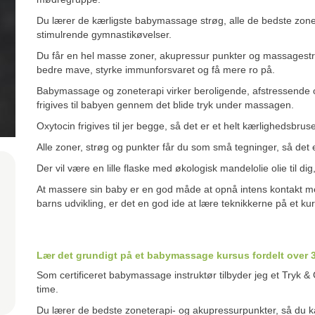
Du lærer de kærligste babymassage strøg, alle de bedste zone
stimulrende gymnastikøvelser.
Du får en hel masse zoner, akupressur punkter og massagestrø
bedre mave, styrke immunforsvaret og få mere ro på.
Babymassage og zoneterapi virker beroligende, afstressende 
frigives til babyen gennem det blide tryk under massagen.
Oxytocin frigives til jer begge, så det er et helt kærlighedsbr
Alle zoner, strøg og punkter får du som små tegninger, så det 
Der vil være en lille flaske med økologisk mandelolie olie ti
At massere sin baby er en god måde at opnå intens kontakt med
barns udvikling, er det en god ide at lære teknikkerne på et ku
Lær det grundigt på et babymassage kursus fordelt over 
Som certificeret babymassage instruktør tilbyder jeg et Tryk
time.
Du lærer de bedste zoneterapi- og akupressurpunkter, så du k